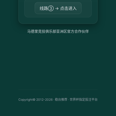
线路③ → 点击进入
马德里竞技俱乐部亚洲区官方合作伙伴
Copyright© 2012-2026 · 稳台推荐 · 世界杯指定投注平台