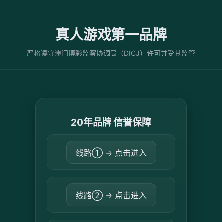
真人游戏第一品牌
严格遵守澳门博彩监察协调局（DICJ）许可并受其监管
20年品牌 信誉保障
线路① → 点击进入
线路② → 点击进入